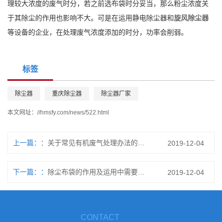
理较大浓度的废气时分，若之前选布袋时分妥当，那么粉尘浓度关
于其除尘的作用也影响不大。可是在运用静电除尘器和
旋风除尘器
等设备的企业，在处理废气浓度添加的时分，功率会削弱。
标签
除尘器
重庆除尘器
除尘器厂家
本文网址：
//hmsfy.com/news/522.html
上一篇：
关于常见有机废气处理办法的优缺陷
2019-12-04
下一篇：
除尘布袋的作用及运用中需要留心的事项
2019-12-04
CONTACT