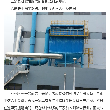
五是其过滤后废气能否到达排放规范;
六是关于除尘器占用的地盘面积大小及体积。
一般而言，无论是考虑设备何种的除尘器设备，考虑
下这六个关键，再找一家具有多年打造除尘器设备出产厂家。不过
在这里要提醒咱们，现在越来越多的厂家加入到除尘行业，而大气